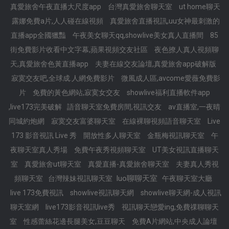
真愛旅舍午夜直播大尺度app
台灣真愛旅舍聊天室
ut home聊天
露娜免費a片,人人碰在線視頻
真愛旅舍直播視訊,uu女神最刺激的
直播app全國獵豔
午夜美女聊天qq,showlive美女真人直播間
85
街免費影片收看中文字幕,蘋果視頻交友社區
夜色撩人真人視頻聊
天,真愛旅舍色黃直播app
夫妻在線交友論壇,真愛旅舍app破解版
寂寞交友吧,全球成.人網免費影片
微風成人區,avcome愛薇免費影
片
免費的黃色網站,寂寞女交友
showlive福利直播軟件app
,live173完美破解
語音聊天室免費房間,視訊交友
av直播室,一夜晴
同城約炮網
寂寞交友富婆聊天室
在線裸聊視頻語音聊天室
Live
173 影音視訊 Live 秀
開放性多人聊天室
金瓶梅視訊聊天室
午
夜聊天室真人秀場
免費午夜秀視頻聊天室
UT美女視訊直播聊天
室
真愛旅舍ut聊天室
真愛直播-真愛旅舍聊天室
夫妻真人秀視
luo聊聊天室
頻聊天室
台灣辣妹視訊聊天室
午夜聊天室大廳
live 173免費視訊
showlive視訊聊天網
showlive聊天網-成人視訊
聊天室網
live173影音視訊live秀
視訊聊天戀愛ing,免費祼聊聊天
室
性感蕾絲花邊長腿美女,豆豆聊天
免費A片網站,中央成人論壇