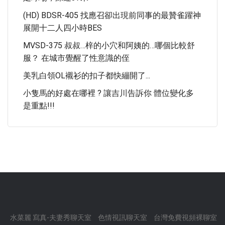
(HD) BDSR-405 找應召卻出現前同事的最贊雀躍神
展開十二人四小時BES
MVSD-375 叔叔…梓的小穴和阿姨的…哪個比較舒
服？ 在城市覺醒了性意識的侄
美乳白領OL襯衫的扣子都快繃開了...
小隻馬的好處在哪裡 ? 讓吉川告訴你 體位變化多
是重點!!!
水菜麗 寫真-夫妻秀聊天室
色情視訊聊天室
台灣免費視頻裸聊室