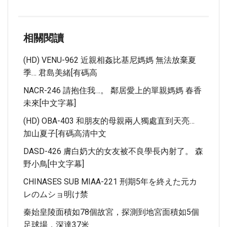
相關閱讀
(HD) VENU-962 近親相姦比基尼媽媽 無法放棄夏
季… 君島美緒[有碼高
NACR-246 請抱住我…。 鄰居愛上的單親媽媽 春香
未來[中文字幕]
(HD) OBA-403 和朋友的母親兩人獨處直到天亮…
加山夏子[有碼高清中文
DASD-426 膚白奶大的女友被不良學長內射了。 森
野小鳥[中文字幕]
CHINASES SUB MIAA-221 刑期5年を終えた元カ
レのムショ明け禁
秦始皇陵面積如78個故宮，探測到地宮面積如5個
足球場，深達37米