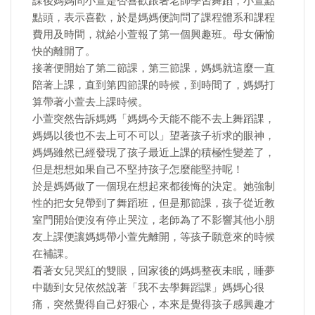
課後媽媽問小萱是否喜歡跟著老師學習舞蹈，小萱點
點頭，表示喜歡，於是媽媽便詢問了課程體系和課程
費用及時間，就給小萱報了第一個興趣班。母女倆愉
快的離開了。
接著便開始了第二節課，第三節課，媽媽就這麼一直
陪著上課，直到第四節課的時候，到時間了，媽媽打
算帶著小萱去上課時候。
小萱突然告訴媽媽「媽媽今天能不能不去上舞蹈課，
媽媽以後也不去上可不可以」望著孩子祈求的眼神，
媽媽雖然已經發現了孩子最近上課的積極性變差了，
但是想想如果自己不堅持孩子怎麼能堅持呢！
於是媽媽做了一個現在想起來都後悔的決定。她強制
性的把女兒帶到了舞蹈班，但是那節課，孩子從近教
室門開始便沒有停止哭泣，老師為了不影響其他小朋
友上課便讓媽媽帶小萱先離開，等孩子願意來的時候
在補課。
看著女兒哭紅的雙眼，回家後的媽媽整夜未眠，睡夢
中聽到女兒依然說著「我不去學舞蹈課」媽媽心很
痛，突然覺得自己好狠心，本來是覺得孩子感興趣才