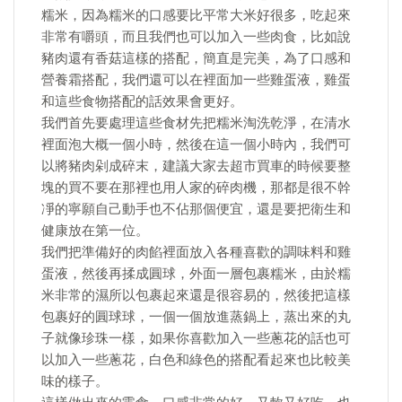
糯米，因為糯米的口感要比平常大米好很多，吃起來
非常有嚼頭，而且我們也可以加入一些肉食，比如說
豬肉還有香菇這樣的搭配，簡直是完美，為了口感和
營養霜搭配，我們還可以在裡面加一些雞蛋液，雞蛋
和這些食物搭配的話效果會更好。
我們首先要處理這些食材先把糯米淘洗乾淨，在清水
裡面泡大概一個小時，然後在這一個小時內，我們可
以將豬肉剁成碎末，建議大家去超市買車的時候要整
塊的買不要在那裡也用人家的碎肉機，那都是很不幹
凈的寧願自己動手也不佔那個便宜，還是要把衛生和
健康放在第一位。
我們把準備好的肉餡裡面放入各種喜歡的調味料和雞
蛋液，然後再揉成圓球，外面一層包裹糯米，由於糯
米非常的濕所以包裹起來還是很容易的，然後把這樣
包裹好的圓球球，一個一個放進蒸鍋上，蒸出來的丸
子就像珍珠一樣，如果你喜歡加入一些蔥花的話也可
以加入一些蔥花，白色和綠色的搭配看起來也比較美
味的樣子。