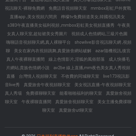
視訊聊天-裸聊免費網
免費語音視頻聊天室
mmbox彩虹戶外實戰
直播app ,美女視頻六間房
檸檬tv免費頻道美女,韓國視訊美女
s383午夜直播美女福利視頻 ,mmbox彩虹美女視頻直播秀
午夜美
女真人聊天室,超短裙美女秀圖片
視頻成人色情網站,三級片色圖
嗨聊語音視頻聊天網,真人裸聊平台
showlive影音視訊聊天網 ,視頻
聊
美女在家內衣視頻跳舞,真愛旅舍網站破解
azar隨機視訊,後宮
真人午夜裸聊直播間
線上色情影片,淫狐的風俗部落
成人快播毛
片網站,貴族色情網小說
av2be 線上直播,mm夜色美女真人秀視頻
直播
台灣情人視頻聊天室
不收費的同城聊天室
live173視訊影
音live秀
真愛旅舍午夜視頻聊天室
美女視訊直播-午夜視頻聊天室
真人秀場
免費祼聊聊天室
能看啪啪福利的聊天室
真愛旅舍視頻
聊天室
午夜裸聊直播間
真愛旅舍視頻聊天室
美女主播免費祼聊
聊天室
真愛旅舍ut聊天室