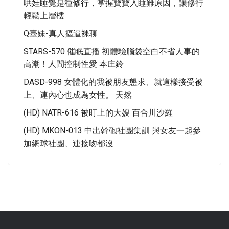
哄娃睡覺是種修行，掌握寶寶入睡難原因，讓修行
輕鬆上層樓
Q臺妹-真人摳逼裸聊
STARS-570 催眠直播 初體驗腦袋空白不省人事的
高潮！人間控制性愛 本庄鈴
DASD-998 女體化的我被朋友懇求、就這樣接受被
上、連內心也成為女性。 天然
(HD) NATR-616 被盯上的大嫂 百合川沙羅
(HD) MKON-013 中出幹砲社團集訓 與女友一起參
加網球社團、連接吻都沒