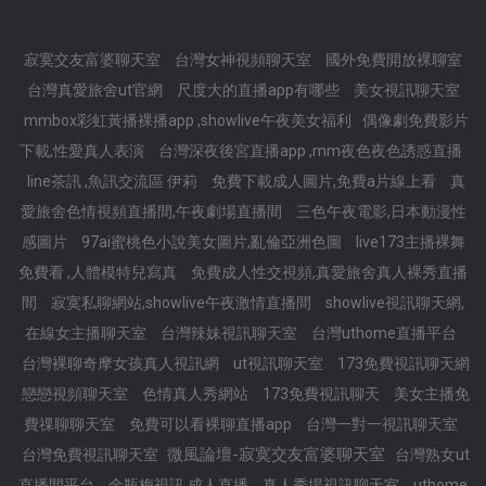
寂寞交友富婆聊天室
台灣女神視頻聊天室
國外免費開放裸聊室
台灣真愛旅舍ut官網
尺度大的直播app有哪些
美女視訊聊天室
mmbox彩虹黃播裸播app ,showlive午夜美女福利
偶像劇免費影片
下載,性愛真人表演
台灣深夜後宮直播app ,mm夜色夜色誘惑直播
line茶訊 ,魚訊交流區 伊莉
免費下載成人圖片,免費a片線上看
真
愛旅舍色情視頻直播間,午夜劇場直播間
三色午夜電影,日本動漫性
感圖片
97ai蜜桃色小說美女圖片,亂倫亞洲色圖
live173主播裸舞
免費看 ,人體模特兒寫真
免費成人性交視頻,真愛旅舍真人裸秀直播
間
寂寞私聊網站,showlive午夜激情直播間
showlive視訊聊天網,
在線女主播聊天室
台灣辣妹視訊聊天室
台灣uthome直播平台
台灣裸聊奇摩女孩真人視訊網
ut視訊聊天室
173免費視訊聊天網
戀戀視頻聊天室
色情真人秀網站
173免費視訊聊天
美女主播免
費祼聊聊天室
免費可以看裸聊直播app
台灣一對一視訊聊天室
微風論壇-寂寞交友富婆聊天室
台灣免費視訊聊天室
台灣熟女ut
直播間平台
金瓶梅視訊 成人直播
真人秀場視訊聊天室
uthome