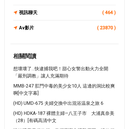
視訊聊天
( 464 )
Av影片
( 23870 )
相關閱讀
想壞壞了…快逮捕我吧！甜心女警出動火力全開
「嚴刑調教」讓人充滿期待
MMB-247 肛門中毒的美少女10人 這邊的洞比較爽
啊[中文字幕]
(HD) UMD-675 夫婦交換中出混浴温泉之旅 6
(HD) HDKA-187 裸體主婦—八王子市 大浦真奈美
（28）[有碼高清中文