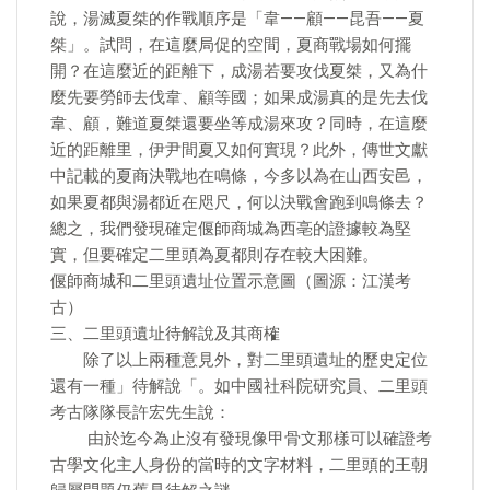
說，湯滅夏桀的作戰順序是「韋——顧——昆吾——夏
桀」。試問，在這麼局促的空間，夏商戰場如何擺
開？在這麼近的距離下，成湯若要攻伐夏桀，又為什
麼先要勞師去伐韋、顧等國；如果成湯真的是先去伐
韋、顧，難道夏桀還要坐等成湯來攻？同時，在這麼
近的距離里，伊尹間夏又如何實現？此外，傳世文獻
中記載的夏商決戰地在鳴條，今多以為在山西安邑，
如果夏都與湯都近在咫尺，何以決戰會跑到鳴條去？
總之，我們發現確定偃師商城為西亳的證據較為堅
實，但要確定二里頭為夏都則存在較大困難。
偃師商城和二里頭遺址位置示意圖（圖源：江漢考
古）
三、二里頭遺址待解說及其商榷
除了以上兩種意見外，對二里頭遺址的歷史定位
還有一種」待解說「。如中國社科院研究員、二里頭
考古隊隊長許宏先生說：
由於迄今為止沒有發現像甲骨文那樣可以確證考
古學文化主人身份的當時的文字材料，二里頭的王朝