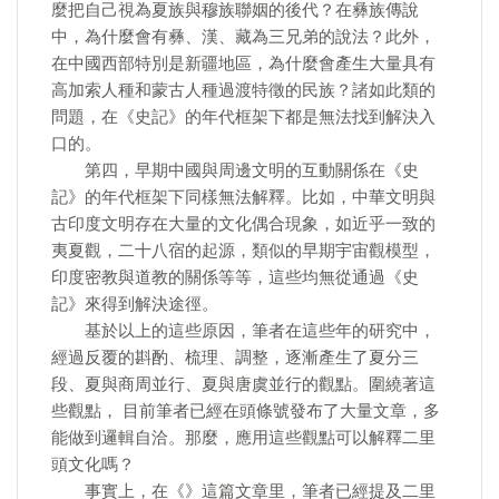
麼把自己視為夏族與穆族聯姻的後代？在彝族傳說
中，為什麼會有彝、漢、藏為三兄弟的說法？此外，
在中國西部特別是新疆地區，為什麼會產生大量具有
高加索人種和蒙古人種過渡特徵的民族？諸如此類的
問題，在《史記》的年代框架下都是無法找到解決入
口的。
第四，早期中國與周邊文明的互動關係在《史
記》的年代框架下同樣無法解釋。比如，中華文明與
古印度文明存在大量的文化偶合現象，如近乎一致的
夷夏觀，二十八宿的起源，類似的早期宇宙觀模型，
印度密教與道教的關係等等，這些均無從通過《史
記》來得到解決途徑。
基於以上的這些原因，筆者在這些年的研究中，
經過反覆的斟酌、梳理、調整，逐漸產生了夏分三
段、夏與商周並行、夏與唐虞並行的觀點。圍繞著這
些觀點， 目前筆者已經在頭條號發布了大量文章，多
能做到邏輯自洽。那麼，應用這些觀點可以解釋二里
頭文化嗎？
事實上，在《》這篇文章里，筆者已經提及二里