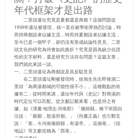
年代框架才是出路
二里頭遺址究竟是夏都還是商都？這個問題從
1959年遺址被發現，就一直在被學術界熱烈討論，時
而持商都說者佔據主流，時而持夏都說者佔據主流，
至今已是一個甲子，卻仍沒有形成結論性意見。二里
頭文化的研究為何會如此曲折？究竟是因為缺少自證
性的文字材料，還是研究方法存在問題？這篇文章，
我們就此來談一談。
一、二里頭遺址為商都說及其反駁意見
在二里頭遺址剛被發現時，徐旭生先生即推測二
里頭「為商湯都城的可能性很不小」。這種觀點的依
據有二：從時間來講，遺址年代與《史記》對商湯的
時代定位可以匹配。從文獻記載來看，也是持之有
據。如《漢書·地理志·河南郡》「偃師縣」條下班固自
注說：「屍鄉，殷湯所都。」《尚書正義》也引鄭玄
說：「亳，今河南偃師縣，有湯亭。」這個亳，《括
地誌》等文獻也稱為「西亳」。