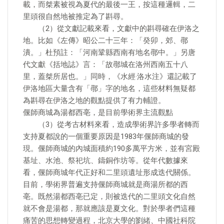
載，而桀素被視為夏代的最後一王，按這種邏輯，二
里頭很自然地被推定為了斟尋。
（2）從文獻記載來看，文獻中的斟尋確在伊洛之
地。比如《左傳》昭公二十三年：「癸卯，郊、鄩
潰。」杜預註：「河南鞏縣西南有地名鄩中。」另唐
代文獻《括地誌》言：「故鄩城在洛州西南五十八
里，蓋桀所居也。」同時，《水經·洛水注》還記載了
伊洛地區大量含有「鄩」字的地名，這些材料無疑都
為斟尋在伊洛之地的觀點提供了有力輔證。
偃師商城為湯都西亳，是目前學術界主流觀點
（3）從考古材料來看，造成學術界許多學者轉而
支持夏都說的一個重要原因是1983年偃師商城的發
現。偃師商城的內城面積約190多萬平方米，並有宮殿
基址、水池、祭祀坑、鑄銅作坊等。從年代數據來
看，偃師商城年代正好和二里頭遺址形成迭代關係。
目前，學術界普遍支持偃師商城就是商湯所都的西
亳。既然湯都西亳已定，則被迭代的二里頭文化自然
就不會是湯都，那就應該是夏文化。對於學者們這種
痛苦的思想轉變過程，北京大學的劉緒、中國社科院