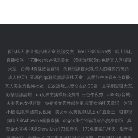
視訊聊天,影音視訊聊天室,視訊交友
live173影音live秀
晚上福利
直播軟件
173liveshow視訊美女
85街論壇85st-色情真人秀場聊
天室
台灣ut真愛旅舍官網
免費視訊聊天秀,成人超碰偷拍視頻
成人聊天社區,新的qq聊視頻語音聊天室
真愛旅舍免費有色直播 ,
真人美女秀視頻社區
正妹論壇,夫妻交友的QQ群
文字網愛聊天室,
歡樂魚訊論壇
uu女神主播裸舞免費看 ,三色午夜秀
a383影音城 ,
夫妻秀色女視頻群
短裙美女秀性感美腿,寂寞女的聊天電話
休閒
小棧 魚訊,韓國美女視頻
美女qq收費視聊,線上a片直播王
聊聊視
頻聊天室,showlive露胸直播
sogox我們的論壇綜合,交友聯誼
真
愛旅舍直播-視訊Show-Live173影音秀
173免費視訊聊天
影音視
訊聊天室
台灣live173深夜直播福利平台下載
在線視頻互動直播