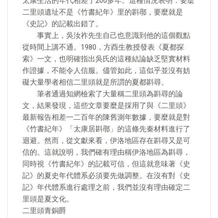
太康生活的年代相差了200多年。這種情況表明：要麼
二里頭遺址不是《竹書紀年》里的斟鄩，要麼就是
《史記》的記載出錯了。
事實上，吳汝祚先生自己也意識到他的這個觀點
從時間上講不通。1980，方酉生教授發表《夏都探
索》一文，也明確指出吳氏的這種結論缺乏堅實材料
作證據，不能令人信服。儘管如此，這似乎並沒有妨
礙大量學者相信二里頭就是所謂的夏都斟尋。
筆者通過知網檢索了大量稱二里頭為斟尋的論
文，結果發現，這些文章要麼是採用了與《二里頭》
最新報告相差一二百年的陳舊測年數據，要麼就是對
《竹書紀年》「太康居斟鄩」的這條先秦材料進行了
迴避。然而，從文獻來看，伊洛地區存在斟尋又是可
信的。這就說明，我們確有理由稱伊洛地區為斟尋，
同時視《竹書紀年》的記載可信，但這就意味著《史
記》的夏史年代體系必須要先做調整。在沒有對《史
記》年代體系進行處理之前，我們並沒有理由確定二
里頭是夏文化。
二里頭青銅爵