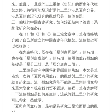
來。並且，一旦我們走上重整《史記》的歷史年代框
架之路，將很可能發現所謂的二里頭涉及夏商分界、
涉及夏的實證化研究的觀點只是一個偽命題。
五、偏航的中國古史研究，如何歸正航向？答案：系
統化研究勢在必行
在《》和《》和《》這三篇文章中，筆者概略地
介紹了自己所建立的中國古史年代框架。這個框架可
以概括為：
在先秦時代，既存在「夏與商周並行」的時期，
也存在「夏與唐虞並行」的時期，這兩個並行觀點的
基礎是「夏分三段」及「殷分唐商二段」。
二里頭是當今中國學術界矚目的焦點，本文是筆
者第一次將「夏與商周並行」的觀點與二里頭的研究
結合起來談。這一觀點究竟能不能為二里頭的研究帶
來重大變化？現在我們暫不置評。這裡，筆者先解釋
一下這個觀點是如何產生的，這或許對二里頭的研究
可以帶來一些啟示。
「夏與商周並行論」最初是為研究三星堆而提出的觀