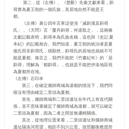
第二，從《左傳》、《楚辭》先秦文獻來看，斟
尋實為夏王朝的一個氏族，其居地自然不能是王
都。
《左傳》襄公四年言寒浞使澆「滅斟灌及斟尋
氏」，《天問》言「覆舟斟尋，何道取之」，這兩條
文獻記載表明，斟尋本為氏族名稱，這也與《史記·夏
本紀》的記載相合。我們知道，夏王朝的統治者是夏
後氏而非斟尋氏，很顯然，斟尋氏的居地也就絕不可
能是夏都。換言之，我們不能把《竹書紀年》的「居
斟尋」理解為「都斟尋」，也就是不能把伊洛地區視
為夏都所在地。
《左傳》石印本
第三，在確定偃師商城為湯都的情況下，我們同
樣沒有理由確定二里頭為夏都。
首先，偃師商城和二里頭遺址在年代上有迭代關
係，並不意味著確定了偃師商城為湯都，就可以確定
二里頭為夏都，因為二者之間並無邏輯關係。
其次，從地理位置來看，二里頭遺址和偃師商城
遺址隔洛河而望，相距不到六公里。按照鄒衡教授所