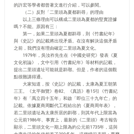
的許宏等學者都曾著文進行介紹，可以參閱。
（二）反對「二里頭為夏都斟尋」的理由
以上三條理由可以構成二里頭為夏都的堅實證據
嗎？不能。原因有三：
第一，如果二里頭為夏都斟尋，則《竹書紀年》
與《史記》的記載將出現矛盾。在沒有解決這個矛盾
之前，我們沒有理由確定二里頭為夏文化。
1979年，吳汝祚先生在《中國史研究》發表《夏
文化初論》，文中引用《竹書紀年》等材料的記載，
提出二里頭遺址可能就是斟鄩。但是，作者的這個觀
點很難講得通。
大家知道，按《史記》的記載，太康為夏王朝第
三王。《太平御覽》卷82、《真誥》卷15引《竹書紀
年》有「禹立四十五年」和啟「即位三十九年亡」的
記載。依據夏商周斷代工程給出的《夏商周年表》，
若二里頭遺址為太康所居的斟鄩，則其年代上限當為
公元前1986年。事實上，最新的《二里頭》考古報告
顯示，二里頭文化一期上限為約公元前1735年，這與