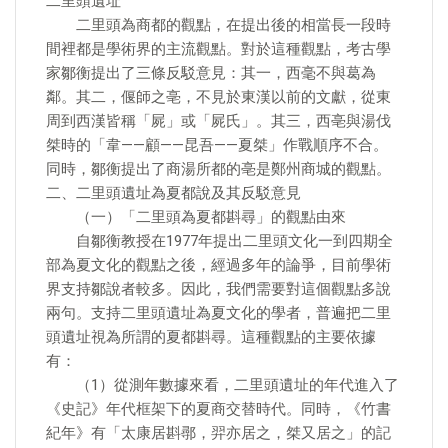
二里頭遺址
二里頭為商都的觀點，在提出後的相當長一段時
間裡都是學術界的主流觀點。對於這種觀點，考古學
家鄒衡提出了三條反駁意見：其一，西毫不與葛為
鄰。其二，偃師之亳，不見於東漢以前的文獻，從東
周到西漢皆稱「屍」或「屍氏」。其三，西亳與湯伐
桀時的「韋——顧——昆吾——夏桀」作戰順序不合。
同時，鄒衡提出了商湯所都的亳是鄭州商城的觀點。
二、二里頭遺址為夏都說及其反駁意見
（一）「二里頭為夏都斟尋」的觀點由來
自鄒衡教授在1977年提出二里頭文化一到四期全
部為夏文化的觀點之後，經過多年的論爭，目前學術
界支持鄒說者較多。因此，我們需要對這個觀點多說
兩句。支持二里頭遺址為夏文化的學者，普遍把二里
頭遺址視為所謂的夏都斟尋。這種觀點的主要依據
有：
（1）從測年數據來看，二里頭遺址的年代進入了
《史記》年代框架下的夏商交替時代。同時，《竹書
紀年》有「太康居斟鄩，羿亦居之，桀又居之」的記