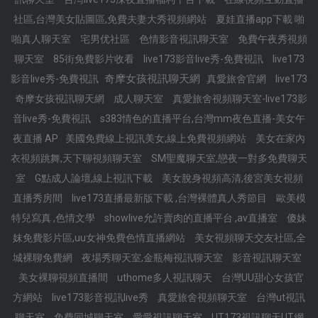
社區,台灣美女貼圖區,免費夫妻大秀視頻網站
夏娃直播app下載 啪
啪真人聊天室
宅男优社區
色情影音視訊聊天室
免費午夜秀視頻
聊天室
85街免費影片收看
live173影音live秀-免費視訊
live173
奇摩女孩視訊聊天網
影音live秀-免費視訊
真愛旅舍官網
live173
奇摩女孩視訊聊天網
成人聊天室
真愛旅舍視頻聊天室-live173影
音live秀-免費視訊
s383情色的直播平台,台灣mm夜色直播-美女午
夜直播 AP
美國免費線上視訊美女,線上免費視頻網站
美女在家內
衣視頻跳舞,天下聊視頻聊天室
SM聖魔聊天室,戀夜一對多免費聊天
室
G點成人論壇,線上視訊下載
美女脫身視頻高清,後宮美女視頻
直播秀房間
live173直播最新版下載 ,台灣裸體真人秀節目
歐美模
特兒寫真 ,色情文學
showlive允許賣肉的直播平台 ,av直播室
傻妹
妺免費影片區,uu女神免費色情直播網站
美女視頻聊天交友社區,全
城裸聊免費網
夜場秀聊天室,金瓶梅視訊聊天室
影音視訊聊天室
美女裸聊視頻直播間
uthome多人視訊聊天
台灣UU甜心女孩官
方網站
live173影音視訊live秀
真愛旅舍視頻聊天室
台灣ut視訊
聊天室
免費同城聊天室
愛愛視訊聊天室
UT173視訊聊天UT網