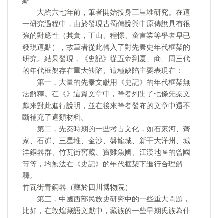
點
大約六七年前，筆者開始投身三星堆研究。在這
一研究過程中，由於發現古蜀傳說與中原傳說具有很
強的對應性（其實，丁山、程憬、童書業等學者早已
發現這點），故筆者從此轉入了對先秦史年代框架的
研究。結果發現，《史記》從五帝到夏、商、周三代
的年代框架存在重大缺陷。這種缺陷主要表現在：
第一，大量的先秦文獻用《史記》的年代框架無
法解釋。在《》這篇文章中，筆者列出了七條先秦文
獻來對此進行說明，並在後來筆者發布的文章中還不
斷補充了這類材料。
第二，先秦時期的一些考古文化，如石家河、齊
家、石峁、三星堆、金沙、盤龍城、新干大洋州、城
洋銅器群、竹瓦街窖藏、寶雞魚國、江漢地區的曾國
等等，均無法在《史記》的年代框架下進行合理解
釋。
竹瓦街青銅器（藏於四川博物院）
第三，中國西部民族史研究中的一些重大問題，
比如，在敦煌藏語文獻中，藏族的一些早期氏族為什