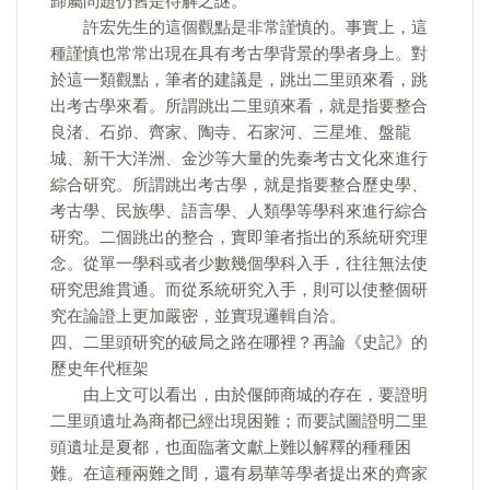
歸屬問題仍舊是待解之謎。
許宏先生的這個觀點是非常謹慎的。事實上，這
種謹慎也常常出現在具有考古學背景的學者身上。對
於這一類觀點，筆者的建議是，跳出二里頭來看，跳
出考古學來看。所謂跳出二里頭來看，就是指要整合
良渚、石峁、齊家、陶寺、石家河、三星堆、盤龍
城、新干大洋洲、金沙等大量的先秦考古文化來進行
綜合研究。所謂跳出考古學，就是指要整合歷史學、
考古學、民族學、語言學、人類學等學科來進行綜合
研究。二個跳出的整合，實即筆者指出的系統研究理
念。從單一學科或者少數幾個學科入手，往往無法使
研究思維貫通。而從系統研究入手，則可以使整個研
究在論證上更加嚴密，並實現邏輯自洽。
四、二里頭研究的破局之路在哪裡？再論《史記》的
歷史年代框架
由上文可以看出，由於偃師商城的存在，要證明
二里頭遺址為商都已經出現困難；而要試圖證明二里
頭遺址是夏都，也面臨著文獻上難以解釋的種種困
難。在這種兩難之間，還有易華等學者提出來的齊家