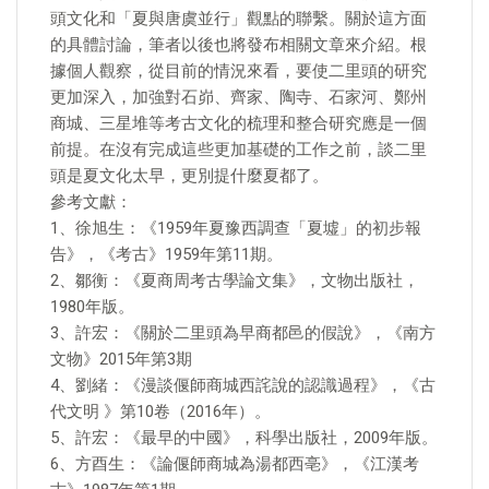
頭文化和「夏與唐虞並行」觀點的聯繫。關於這方面
的具體討論，筆者以後也將發布相關文章來介紹。根
據個人觀察，從目前的情況來看，要使二里頭的研究
更加深入，加強對石峁、齊家、陶寺、石家河、鄭州
商城、三星堆等考古文化的梳理和整合研究應是一個
前提。在沒有完成這些更加基礎的工作之前，談二里
頭是夏文化太早，更別提什麼夏都了。
參考文獻：
1、徐旭生：《1959年夏豫西調查「夏墟」的初步報
告》，《考古》1959年第11期。
2、鄒衡：《夏商周考古學論文集》，文物出版社，
1980年版。
3、許宏：《關於二里頭為早商都邑的假說》，《南方
文物》2015年第3期
4、劉緒：《漫談偃師商城西詫說的認識過程》，《古
代文明 》第10卷（2016年）。
5、許宏：《最早的中國》，科學出版社，2009年版。
6、方酉生：《論偃師商城為湯都西亳》，《江漢考