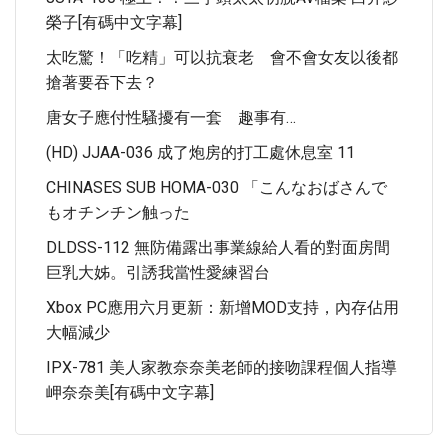
榮子[有碼中文字幕]
太吃驚！「吃精」可以抗衰老 會不會女友以後都
搶著要吞下去？
唐女子應付性騷擾有一套 趣事有…
(HD) JJAA-036 成了炮房的打工處休息室 11
CHINASES SUB HOMA-030 「こんなおばさんで
もオチンチン触った
DLDSS-112 無防備露出事業線給人看的對面房間
巨乳大姊。引誘我當性愛練習台
Xbox PC應用六月更新：新增MOD支持，內存佔用
大幅減少
IPX-781 美人家教奈奈美老師的接吻課程個人指導
岬奈奈美[有碼中文字幕]