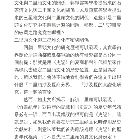
文化與二里頭文化的關係，郭靜雲等學者提出來的石
家河文化與二里頭文化的關係，以及孫華等學者提出
來的三星堆文化與二里頭文化的關係，這些都是二里
頭文化研究中不應當迴避的問題。那麼，二里頭研究
的破局之路究竟在哪裡？
二里頭文化與三星堆文化有密切關係
回顧二里頭文化的研究歷程可以發現，其實學術
界關於所謂商都或夏都爭論的所有研究都是基於同一
個前提：那就是用《史記》的夏商相對年代框架來作
為標尺去確定二里頭文化的歷史位置。正是因為如
此，所以我們才會時不時地看到學者們在論文里出現
什麼「二里頭涉及夏商分界」、「涉及夏的實證化研
究」這一類的言論。
然而，如上文所揭示：解讀二里頭可以發現，
《竹書紀年》對斟尋的記載和《史記》的夏史年代體
系必有一誤，而且出現錯誤的很可能是《史記》。這
就是說，如果我們真要在研究二里頭文化時使用歷史
文獻材料，則意味著我們首先應該處理《史記》的歷
史年代框架，而不是先把二里頭的夏文化身份定下