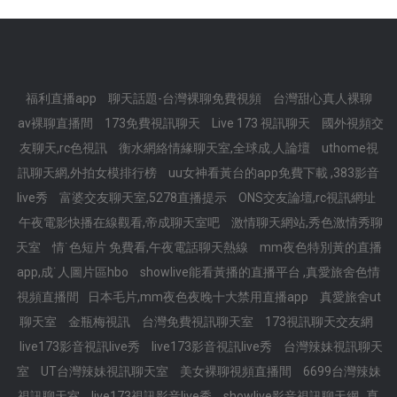
福利直播app
聊天話題-台灣裸聊免費視頻
台灣甜心真人裸聊
av裸聊直播間
173免費視訊聊天
Live 173 視訊聊天
國外視頻交
友聊天,rc色視訊
衡水網絡情緣聊天室,全球成.人論壇
uthome視
訊聊天網,外拍女模排行榜
uu女神看黃台的app免費下載 ,383影音
live秀
富婆交友聊天室,5278直播提示
ONS交友論壇,rc視訊網址
午夜電影快播在線觀看,帝成聊天室吧
激情聊天網站,秀色激情秀聊
天室
情˙色短片 免費看,午夜電話聊天熱線
mm夜色特別黃的直播
app,成˙人圖片區hbo
showlive能看黃播的直播平台 ,真愛旅舍色情
視頻直播間
日本毛片,mm夜色夜晚十大禁用直播app
真愛旅舍ut
聊天室
金瓶梅視訊
台灣免費視訊聊天室
173視訊聊天交友網
live173影音視訊live秀
live173影音視訊live秀
台灣辣妹視訊聊天
室
UT台灣辣妹視訊聊天室
美女裸聊視頻直播間
6699台灣辣妹
真
視訊聊天室
live173視訊影音live秀
showlive影音視訊聊天網