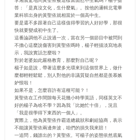
李湘震驚地問黃聖依被這樣當面懟不生氣嗎？楊子搶
答：「是真沒文化，生什麼氣」。按他的邏輯北電畢
業科班出身的黃聖依就相當於一個高中生。
要是還不多跟著自己這樣值得學習的人好好學，那很
快就要變成初中生了。
這番論調他不止說過一次，當在另一個節目中被問到
不擔心這麼說傷害到黃聖依嗎時，楊子輕描淡寫地表
示，我說實話怎麼啦？
對於老婆如此嚴格教育，那麼對自己呢？
楊子如是說，帶著這麼多光環來到這個世界上，做什
麼都輕輕鬆鬆，別人對他的非議質疑自然都是羨慕嫉
妒恨啦！
如果不是，怎麼容許有這種可能？！
黃聖依在工作間隙每天花幾小時學英語，同樣英文不
好的楊子為啥不學？因為我「比她忙十倍」，況且
「我是很學得下東西的一個人」。
實際上，他為黃聖依作霸道總裁狀和劇組協商，表示
不能讓黃聖依兩邊奔波，咱們的損失我來賠！
一追問，錢誰出的？黃聖依。可楊子的姿態依然底氣