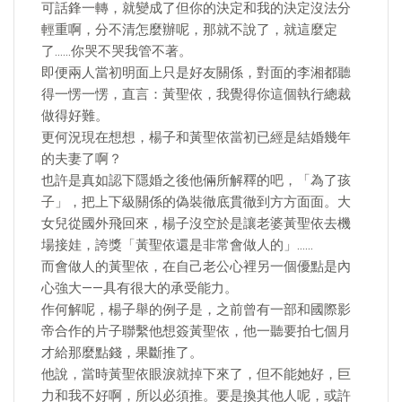
可話鋒一轉，就變成了但你的決定和我的決定沒法分
輕重啊，分不清怎麼辦呢，那就不說了，就這麼定
了……你哭不哭我管不著。
即便兩人當初明面上只是好友關係，對面的李湘都聽
得一愣一愣，直言：黃聖依，我覺得你這個執行總裁
做得好難。
更何況現在想想，楊子和黃聖依當初已經是結婚幾年
的夫妻了啊？
也許是真如認下隱婚之後他倆所解釋的吧，「為了孩
子」，把上下級關係的偽裝徹底貫徹到方方面面。大
女兒從國外飛回來，楊子沒空於是讓老婆黃聖依去機
場接娃，誇獎「黃聖依還是非常會做人的」……
而會做人的黃聖依，在自己老公心裡另一個優點是內
心強大——具有很大的承受能力。
作何解呢，楊子舉的例子是，之前曾有一部和國際影
帝合作的片子聯繫他想簽黃聖依，他一聽要拍七個月
才給那麼點錢，果斷推了。
他說，當時黃聖依眼淚就掉下來了，但不能她好，巨
力和我不好啊，所以必須推。要是換其他人呢，或許