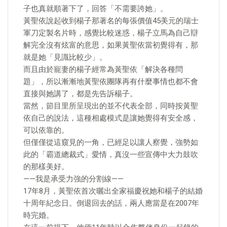
子也真就順著下了，回答「不需要誇她」。
黃聖依說起收到楊子那著名的每張價值45美元的瑞士
軍刀定製名片時，感覺比較迷惑，楊子立馬為自己辯
解完全沒有炫富的意思，如果黃聖依當初覺得有，那
就是她「見識比較少」。
而且由於寵妻的楊子經常為黃聖依「解決各種問
題」，所以漸漸地黃聖依團隊再有什麼事情也都不會
直接與她講了，都是先告訴楊子。
當然，節目里所呈現出的並不代表全部，同時按黃聖
依自己的說法，這種相處模式是讓她覺得有安全感，
可以依靠的。
但僅僅從這窺見的一角，已經足以讓人察覺，強勢如
此的「霸道總裁式」愛情，真沒一些宣傳中大力鼓吹
的那樣美好。
——我是承受力強的分割線——
17年8月，黃聖依首次曬出全家福慶祝她和楊子的結婚
十周年紀念日。倒退回去的話，兩人應當是在2007年
時完婚。