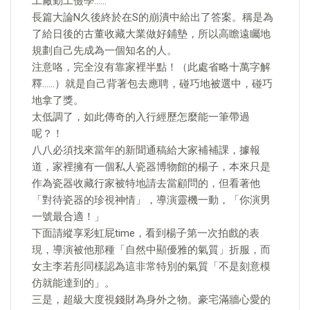
工廠勤工儉學……
長篇大論N久後終於在S的崩潰中給出了答案。稱是為
了給日後的古董收藏大業做好鋪墊，所以高瞻遠矚地
規劃自己先成為一個知名的人。
注意咯，完全沒有靠家裡半點！（此處省略十萬字解
釋……）就是自己背著包去應聘，碰巧地被選中，碰巧
地拿了獎。
太低調了，如此傳奇的入行經歷怎麼能一筆帶過
呢？！
八八必須找來當年的新聞通稿給大家補補課，據報
道，家裡擁有一個私人瓷器博物館的楊子，本來只是
作為瓷器收藏行家被特地請去當顧問的，但看著他
「對待瓷器的珍視神情」，導演靈機一動，「你演男
一號最合適！」
下面請縱享彩虹屁time，看到楊子第一次拍戲的表
現，導演被他那種「自然中顯優雅的氣質」折服，而
女主李若彤同樣認為這非常特別的氣質「不是刻意模
仿就能達到的」。
三是，超級大度視錢財為身外之物。豪宅滿牆心愛的