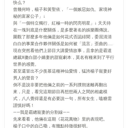
快么？
曾幾何時，楊子和黃聖依，「一個嫉惡如仇、家境神
秘的富家公子」↓
與「一個特立獨行、紅極一時的閃亮明星」↓ 天天待
在一塊到底是什麼關係，是多麼著名的娛樂圈傳說。
圍觀了那麼多年他倆是如何花式否認緋聞，委屈清清
白白的事業合作夥伴關係是如何被「流言」歪曲的……
現在突然看他們上節目大講愛情故事，且拿的是霸道
總裁X傻白甜小嬌妻的甜寵劇本，莫名有種來到了平行
世界的感覺。
甚至還冒出不少羨慕這種神仙愛情，猛誇楊子寵妻好
男人的聲音？
倒不是說非要把他倆之前的一系列撲朔迷離再翻出
來，只是，看完這期節目再想想兩人之間的相處模
式，八八覺得還是有必要說一句，所有女生，嗑糖需
謹慎好嗎！
——我是霸總寵妻的分割線——
先來看看，他倆在這期《花花萬物》里的表現吧。
楊子口中的自己嘞，有幾點特徵很鮮明。