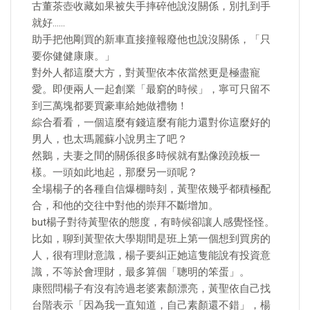
古董茶壺收藏如果被失手摔碎他說沒關係，別扎到手
就好……
助手把他剛買的新車直接撞報廢他也說沒關係，「只
要你健健康康。」
對外人都這麼大方，對黃聖依本依當然更是極盡寵
愛。即便兩人一起創業「最窮的時候」，寧可只留不
到三萬塊都要買豪車給她做禮物！
綜合看看，一個這麼有錢這麼有能力還對你這麼好的
男人，也太瑪麗蘇小說男主了吧？
然鵝，夫妻之間的關係很多時候就有點像蹺蹺板一
樣。一頭如此地起，那麼另一頭呢？
全場楊子的各種自信爆棚時刻，黃聖依幾乎都積極配
合，和他的交往中對他的崇拜不斷增加。
but楊子對待黃聖依的態度，有時候卻讓人感覺怪怪。
比如，聊到黃聖依大學期間是班上第一個想到買房的
人，很有理財意識，楊子要糾正她這隻能說有投資意
識，不等於會理財，最多算個「聰明的笨蛋」。
康熙問楊子有沒有誇過老婆素顏漂亮，黃聖依自己找
台階表示「因為我一直知道，自己素顏還不錯」，楊