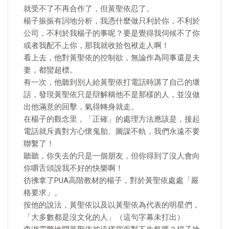
就受不了不再合作了，但黃聖依忍了。
楊子振振有詞地分析，我憑什麼做只利於你，不利於
公司，不利於我楊子的事呢？要是覺得我伺候不了你
或者我配不上你，那我就收拾包袱走人啊！
看上去，他對黃聖依的控制欲，無論作為同事還是夫
妻，都蠻超標。
有一次，他聽到別人給黃聖依打電話時講了自己的壞
話，發現黃聖依只是辯解稱他不是那樣的人，並沒做
出他滿意的回擊，氣得轉身就走。
在楊子的觀念里，「正確」的處理方法應該是，接起
電話就斥責對方心懷鬼胎、圖謀不軌，我們永遠不要
聯繫了！
聽聽，你失去的只是一個朋友，但你得到了沒人會向
你嚼舌頭說我不好的快樂啊！
彷彿拿了PUA高階教材的楊子，對於黃聖依處處「嚴
格要求」。
按他的說法，黃聖依以及以黃聖依為代表的明星們，
「大多數都是沒文化的人」（這句字幕未打出）