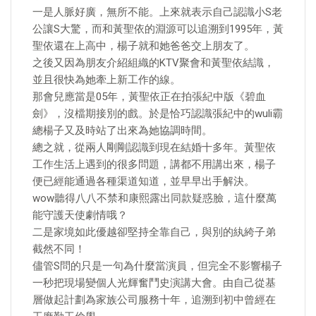
一是人脈好廣，無所不能。上來就表示自己認識小S老
公讓S大驚，而和黃聖依的淵源可以追溯到1995年，黃
聖依還在上高中，楊子就和她爸爸交上朋友了。
之後又因為朋友介紹組織的KTV聚會和黃聖依結識，
並且很快為她牽上新工作的線。
那會兒應當是05年，黃聖依正在拍張紀中版《碧血
劍》，沒檔期接別的戲。於是恰巧認識張紀中的wuli霸
總楊子又及時站了出來為她協調時間。
總之就，從兩人剛剛認識到現在結婚十多年。黃聖依
工作生活上遇到的很多問題，講都不用講出來，楊子
便已經能通過各種渠道知道，並早早出手解決。
wow聽得八八不禁和康熙露出同款疑惑臉，這什麼萬
能守護天使劇情哦？
二是家境如此優越卻堅持全靠自己，與別的紈絝子弟
截然不同！
儘管S問的只是一句為什麼當演員，但完全不影響楊子
一秒把現場變個人光輝奮鬥史演講大會。由自己從基
層做起計劃為家族公司服務十年，追溯到初中曾經在