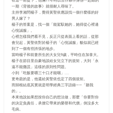
在這一前提下，他倆11年時以合作夥伴身份一起錄的
一期《背後的故事》就很耐人尋味了。
主持李湘問楊子，覺得黃聖依應該找一個什麼樣的好
男人嫁了？
楊子的答案是，找一個「能駕馭她的，她得從心裡邊
心悅誠服」。
心裡怎樣我們看不見，反正只從表面上看的話，從那
會兒起，黃聖依對於楊子的「心悅誠服」貌似就已經
到了一個有些誇張的地步。
當時楊子和前妻所生的大女兒9歲，平時住在加拿大。
楊子在節目里自豪地談給女兒立下的規矩，大到「永
遠不能撒謊」這樣的原則性問題。
小到「吃飯要嚼三十口才能咽」……
更奇葩的是，他還給黃聖依也定了四個規矩。
而歸根結底其實就是明學經典三字語錄——「聽我
的」。
本來他說如果想按你自己的想法做，那麼「你要對你
的決定負責任，承擔它帶來的榮譽和代價」倒沒多大
毛病。