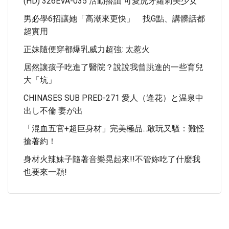
(HD) 326EVA-035 活動搭訕 可愛虎牙蘿莉美少女
男必學6招讓她「高潮來更快」 找G點、講髒話都
超實用
正妹隨便穿都爆乳威力超強: 太惹火
居然讓孩子吃進了醫院？說說我曾跳進的一些育兒
大「坑」
CHINASES SUB PRED-271 愛人（逢花）と温泉中
出し不倫 妻が出
「混血五官+超巨身材」完美極品...敢玩又騷：難怪
搶著約！
身材火辣妹子隨著音樂晃起來!!不管妳吃了什麼我
也要來一顆!