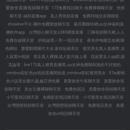
愛旅舍直播視頻聊天室
173免費視訊聊天-免費裸聊聊天室
色情
聊天室-福利直播app
真人秀視頻直播
免費同城交友裸聊室
showlive平台-國外免費開放聊天室
麻豆圈模特網,uu女神福利直
播軟件app
台灣甜心聊天室,s383裸脫直播
三聊視頻聊天網,人人
免費在線聊天室
伊莉論壇,一對一視訊美女
夜色伊甸園交友網,聊
色網站
愛愛動態圖片大全,迷你短裙美女
後宮美女真人直播間 ,女
人寂寞m視頻
美女真人裸聊,成人影片線上看
找寂寞女人qq群,捷
克論壇
live173真人裸秀直播間 ,uu女神免費聊刺激的不封號的
mmbox彩虹色yy視頻直播間頻道 ,mmbox彩虹夜間美女
97ai蜜桃
色小說美女圖片,亂倫亞洲色圖
真愛旅舍午夜聊天室
真愛旅舍視
頻聊天室
美女主播裸聊聊天室
免費色視訊
真愛旅舍視頻聊天室
小可愛視訊聊天室
免費影音視訊聊天室
小可愛美女視訊聊天室
台灣戀戀視頻聊天室
台灣戀戀視頻聊天室
免費視訊美女
真愛
旅舍ut視訊聊天室