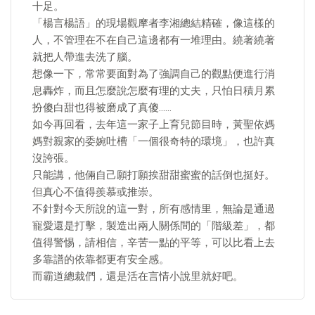
十足。
「楊言楊語」的現場觀摩者李湘總結精確，像這樣的
人，不管理在不在自己這邊都有一堆理由。繞著繞著
就把人帶進去洗了腦。
想像一下，常常要面對為了強調自己的觀點便進行消
息轟炸，而且怎麼說怎麼有理的丈夫，只怕日積月累
扮傻白甜也得被磨成了真傻……
如今再回看，去年這一家子上育兒節目時，黃聖依媽
媽對親家的委婉吐槽「一個很奇特的環境」，也許真
沒誇張。
只能講，他倆自己願打願挨甜甜蜜蜜的話倒也挺好。
但真心不值得羨慕或推崇。
不針對今天所說的這一對，所有感情里，無論是通過
寵愛還是打擊，製造出兩人關係間的「階級差」，都
值得警惕，請相信，辛苦一點的平等，可以比看上去
多靠譜的依靠都更有安全感。
而霸道總裁們，還是活在言情小說里就好吧。