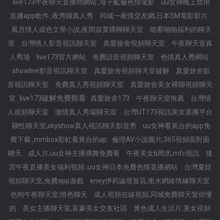
live173午夜聊天直播間網站 ,母子亂倫色情電影
uu女神晚上禁用
直播app軟件 ,夜秀聊真人秀
同城一夜情交友網,日本SM電影影片
風月情人成色文學小說,夜間寂寞裸聊聊天室
能看啪啪福利的聊天
室
台灣情人影音視訊聊天室
真愛旅舍視頻聊天室
午夜聊天室真
人秀場
live173官方網站
免費語音視頻聊天室
色情真人秀網站
showlive影音視訊聊天室
真愛旅舍視頻聊天室破解
真愛旅舍影
音視訊聊天室
免費真人秀視頻聊天室
真愛旅舍美女裸聊視頻聊天
live173破解免費觀看
室
真愛旅舍173
午夜聊天室推薦
台灣情
人視頻聊天室
激情真人秀場聊天室
台灣UT173視訊美女直播平台
聊性聊天室,skyshow真人視訊聊天影音秀
uu女神看黃台的app免
費下載 ,mmbox彩虹看黃台的ap
倫理AV小說圖片,365視頻面對面
聊天
成人片,uu女神主播裸舞免費看
午夜美女6間房,mfc視訊
後
宮午夜直播美女福利視頻 ,uu女神日本免費色情直播網站
台灣夏娃
視頻聊天室,免費app遊戲
eney伊莉論壇首頁,衡水網絡情緣聊天室
色狗午夜聊天室,情色聊天
成人視頻在線視頻,同城免費聊天室你懂
的
美女主播聊天室,富豪美女交友社區
黃色成人生活片,美女視頻