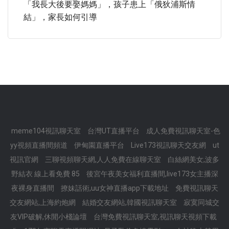
「我長大後要娶媽媽」，孩子患上「俄狄浦斯情
結」，家長如何引導
meme104視訊聊天室
台灣UT直播平台
成人免費視訊聊天室-色
yy視頻直播間頻道
伊甸園直播平台
Live173視訊聊天交友網
ut
視訊官網
三聊視頻聊天網,人人免費在線聊天室
白絲網美女,波多
野結衣 線上看免費 85
後宮午夜美女福利直播間,live173女主播深
夜裸身直播間
撩妹話術,uu女神直播app下載地址
免費視訊聊天
交友網站,上海約炮網
結婚交友網站,韓國視訊聊天室
寂寞同城交
友VIP破解,休閒小棧論壇
台灣免費視訊聊天室,視訊聊天視頻下載