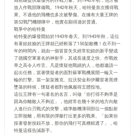
為前線提供最優秀的作戰力量。到1942年初，他才被
放入作戰部隊備戰。1942年秋天，哈特曼首次獲得戰
果。不過他的飛機也多次被擊傷。在擁有大量王牌的
第52戰鬥機聯隊中，他實在顯得過於普通。
戰爭中的哈特曼
哈特曼的爆發開始於1943年春天。到1943年秋，這位
有著娃娃臉的王牌就已經斬落了150架敵機！在不到一
年的時間內，就由一個冒冒失失經常犯錯的新手變成
了德國空軍著名的神射手，其成長速度之快、作戰效
率之高令人咋舌。凡是懷疑他戰績的人，他都邀請一
起出任務，當著懷疑者的面對蘇軍戰機展開一輪又一
輪的打擊。當一架架雅克、拉沃契金和伊爾冒著黑煙
墜落的時候，懷疑者都對他佩服得五體投地。
這位王牌有一句著名的名言，叫做「你打得不夠準是
因為你離敵人不夠近」，他經常在幾十米的地方向敵
人進行白刃戰式的突擊，瞄準敵機薄弱部位一個點射
立即脫離，用有限的彈藥打出更多的戰果。「如果你
按著發射按鈕不放，那你的飛行可真糟糕透了」，哈
特曼這樣告誡新手。