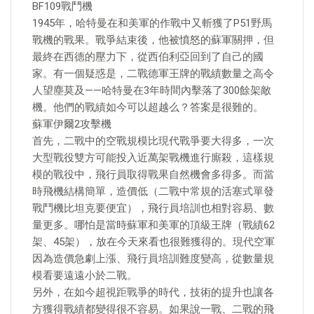
BF109戰鬥機
1945年，哈特曼在和美軍的作戰中又斬獲了P51野馬
戰機的戰果。戰爭結束後，他被憤怒的蘇軍關押，但
最終在西德的壓力下，從西伯利亞回到了自己的國
家。有一個疑惑是，二戰德軍王牌的戰績數量之高令
人望塵莫及——哈特曼在3年時間內擊落了300餘架敵
機。他們的戰績如今可以超越么？答案是很難的。
蘇軍伊爾2攻擊機
首先，二戰中的空戰規模比現代戰爭要大得多，一次
大型戰役雙方可能投入近萬架戰機進行廝殺，這樣規
模的戰役中，飛行員取得戰果自然機會多得多。而當
時飛機結構簡單，造價低（二戰中常規的活塞式單發
戰鬥機比坦克要便宜），飛行員培訓也相對容易、數
量更多。哪怕是當時蘇軍和美軍的頂級王牌（戰績62
架、45架），放在今天來看也很難獲得的。現代空軍
因為造價急劇上漲、飛行員培訓難度變高，從數量規
模看要遠遠小於二戰。
另外，在如今超視距戰爭的時代，技術的提升也讓各
方獲得戰績都變得很不容易。如果說一戰、二戰的飛