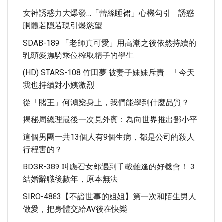
女神誘惑力大爆發…「蕾絲睡裙」心機勾引 誘惑
胴體若隱若現引爆慾望
SDAB-189 「老師真可愛」用高潮之後依然持續的
乳頭愛撫騎乘位榨取精子的學生
(HD) STARS-108 竹田夢 被妻子妹妹斥責… 「今天
我也持續對小姨激烈
從「賭王」何鴻燊身上，我們能學到什麼品質？
揭秘周總理最後一次見外賓：為向世界推出鄧小平
這個男團一共13個人有9個生病，都是公司的殺人
行程害的？
BDSR-389 叫應召女郎遇到千載難逢的好機會！ 3
結婚辭職後數年，原本無法
SIRO-4883【不諳世事的姐姐】第一次和陌生男人
做愛，把身體交給AV後在快樂