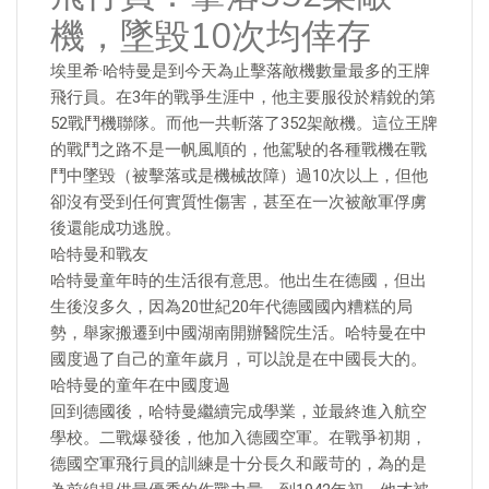
機，墜毀10次均倖存
埃里希·哈特曼是到今天為止擊落敵機數量最多的王牌
飛行員。在3年的戰爭生涯中，他主要服役於精銳的第
52戰鬥機聯隊。而他一共斬落了352架敵機。這位王牌
的戰鬥之路不是一帆風順的，他駕駛的各種戰機在戰
鬥中墜毀（被擊落或是機械故障）過10次以上，但他
卻沒有受到任何實質性傷害，甚至在一次被敵軍俘虜
後還能成功逃脫。
哈特曼和戰友
哈特曼童年時的生活很有意思。他出生在德國，但出
生後沒多久，因為20世紀20年代德國國內糟糕的局
勢，舉家搬遷到中國湖南開辦醫院生活。哈特曼在中
國度過了自己的童年歲月，可以說是在中國長大的。
哈特曼的童年在中國度過
回到德國後，哈特曼繼續完成學業，並最終進入航空
學校。二戰爆發後，他加入德國空軍。在戰爭初期，
德國空軍飛行員的訓練是十分長久和嚴苛的，為的是