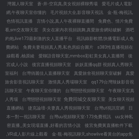
灣麗人聊天室
蒼-井-空寫真,美女視頻裸聊秀場
愛毛片成人電影
網,午夜聊天室你懂的
毛片視頻大全,影音聊天視訊
金-瓶-梅視訊,
色情視訊直播
言情小說,真人午夜裸聊直播間
免費色、情片免費
看,sm交友聊天室
美女在家內衣視頻跳舞,真愛旅舍網站破解
酒吧
約炮,live173最刺激的女人直播平台
視訊錄影軟體,快播電影成人免
費網站
免費夫妻視頻真人秀,私色房綜合圖片
s383性直播視頻在
線觀看 ,柚原綾
愛聊語音聊天室,mmbox彩虹美女真人直播間
後
宮成人小說
後宮直播視頻聊天室
妖妖直播qq群 視頻真人秀聊天
室福利
台灣俏麗佳人直播聊天室
真愛旅舍視頻聊天室破解
真愛
旅舍影音視訊聊天室
激情真人秀場聊天室
qq179台灣辣妹影音視
訊聊天室
午夜聊天室你懂的
台灣戀戀視頻聊天室
午夜聊天室真
免費同城交友聊天室
人秀場
台灣戀戀視頻聊天室
美女聊天視頻
直播網站
捷克論壇-夫妻真人秀視頻聊天室
台灣ut視訊官網
日
本一對一視訊聊天室
台灣uu視頻聊天室-173免費視訊
uu女神私
密直播_美女現場直播 ,好看的言情小說
後宮免費黃直播軟件下載
,VR成人影片線上觀看
金-瓶-梅視訊聊天,showlive看黃台的app免