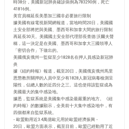
時38分，美國新冠肺炎確診病例為783290例，死亡
41816例。
美官員稱延長美墨加三國非必要旅行限制
據美國有線電視新聞網報道，當地時間20日，美國國
土安全部將把與美國、墨西哥和加拿大間的旅行限制
再延長30天。美國國土安全部代理部長查德·沃爾夫聲
稱，這一決定是在美國、墨西哥和加拿大三國領導人
「密切合作」下做出的。
美國俄亥俄州一監獄至少1828名在押人員感染新冠肺
炎
據《紐約時報》報道，截至20日，美國俄亥俄州馬里
恩懲教所關押的人員中至少有1828人新冠病毒檢測呈
陽性，佔總人數的近四分之三。這也使得該監獄成為
美國最大的集中感染地。
據悉，監獄系統是美國集中感染最嚴重的地方。《紐
約時報》的數據顯示，全美前十大集中感染地中，有
四個都來自監獄系統。
- 歐盟動用近3.4萬億歐元用於歐盟經濟振興 -
20日，歐盟方面表示，截至目前，歐盟已經動用了近