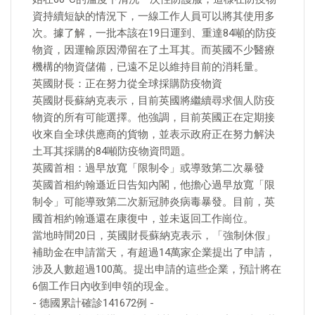
資持續短缺的情況下，一線工作人員可以將其使用多
次。據了解，一批本該在19日運到、重達84噸的防疫
物資，因運輸原因滯留在了土耳其。而英國不少醫療
機構的物資儲備，已遠不足以維持目前的消耗量。
英國財長：正在努力從全球採購防疫物資
英國財長蘇納克表示，目前英國將繼續尋求個人防疫
物資的所有可能選擇。他強調，目前英國正在定期接
收來自全球供應商的貨物，並表示政府正在努力解決
土耳其採購的84噸防疫物資問題。
英國首相：過早放寬「限制令」或導致第二次暴發
英國首相約翰遜近日告知內閣，他擔心過早放寬「限
制令」可能導致第二次新冠肺炎病毒暴發。目前，英
國首相約翰遜還在康復中，並未返回工作崗位。
當地時間20日，英國財長蘇納克表示，「強制休假」
補助金在申請當天，有超過14萬家企業提出了申請，
涉及人數超過100萬。提出申請的這些企業，預計將在
6個工作日內收到申領的現金。
- 德國累計確診141672例 -