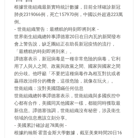
根據世衛組織最新實時統計數據，目前全球確診新冠
肺炎2319066例，死亡157970例，中國以外超過223萬
例。
- 世衛組織警告：最糟糕的時刻即將到來 -
世界衛生組織總幹事譚德塞20日在日內瓦的新聞發布
會上警告說，缺乏團結正在助長新冠疫情的流行，
「最糟糕的時刻即將到來」。
譚德塞表示，新冠病毒是一種非常危險的病毒，它利
用了人與人之間、政黨與政黨之間、國家與國家之間
的分歧。他呼籲「不要把這種病毒作為相互對抗或者
贏得政治得分的機會，這很危險，就像在玩火」。
世衛組織：沒對美國隱瞞任何信息
世衛組織總幹事譚德塞表示，世衛組織與多國疾控中
心都有合作，美國同其他國家一樣，都能同時獲取最
新信息。譚德塞強調，世衛組織沒有秘密，涉及衛生
領域的信息應該立刻分享。
- 美國累計確診超78萬例 -
根據約翰斯·霍普金斯大學數據，截至美東時間20日16