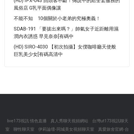
(HD) IPX-043 回頭客不斷！傳說中的給全套服務的
風俗店 G乳平面偶像讓
不能不知 10個關於小老弟的究極奧義！
SDAB-191 「要拔出來嗎？」帥氣女子近距離用濕
潤內衣誘惑 早見奈奈[有碼中
(HD) SIRO-4030 【初次拍攝】女僕咖啡廳天使般
巨乳美少女[有碼高清中
live173視訊 情色直播
真人秀聊天視頻網站
台灣ut173視訊聊天
室
聊性聊天室
伊莉論壇-同城美女視頻聊天室
真愛旅舍官網-台