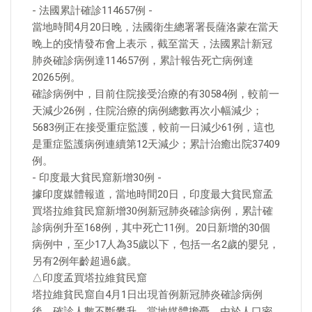
- 法國累計確診114657例 -
當地時間4月20日晚，法國衛生總署署長薩洛蒙在當天
晚上的疫情發布會上表示，截至當天，法國累計新冠
肺炎確診病例達114657例，累計報告死亡病例達
20265例。
確診病例中，目前住院接受治療的有30584例，較前一
天減少26例，住院治療的病例總數再次小幅減少；
5683例正在接受重症監護，較前一日減少61例，這也
是重症監護病例連續第12天減少；累計治癒出院37409
例。
- 印度最大貧民窟新增30例 -
據印度媒體報道，當地時間20日，印度最大貧民窟孟
買塔拉維貧民窟新增30例新冠肺炎確診病例，累計確
診病例升至168例，其中死亡11例。20日新增的30個
病例中，至少17人為35歲以下，包括一名2歲的嬰兒，
另有2例年齡超過6歲。
△印度孟買塔拉維貧民窟
塔拉維貧民窟自4月1日出現首例新冠肺炎確診病例
後，確診人數不斷攀升。當地媒體擔憂，由於人口密