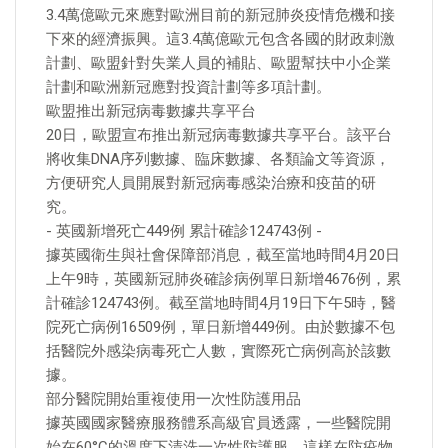
3.4萬億歐元來應對歐洲目前的新冠肺炎疫情危機和接
下來的經濟振興。這3.4萬億歐元包含各國的財政刺激
計劃、歐盟針對失業人員的補貼、歐盟幫扶中小企業
計劃和歐洲新冠應對投資計劃等多項計劃。
歐盟推出新冠病毒數據共享平台
20日，歐盟宣布推出新冠病毒數據共享平台。該平台
將收集DNA序列數據、臨床數據、各類論文等資源，
方便研究人員開展對新冠病毒感染治療和疫苗的研
究。
- 英國新增死亡449例 累計確診124743例 -
據英國衛生與社會保障部消息，截至當地時間4月20日
上午9時，英國新冠肺炎確診病例單日新增4676例，累
計確診124743例。截至當地時間4月19日下午5時，醫
院死亡病例16509例，單日新增449例。由於數據不包
括醫院外感染病毒死亡人數，實際死亡病例高於該數
據。
部分醫院開始重複使用一次性防護用品
據英國國家醫療服務體系高級官員透露，一些醫院開
始在60°C的溫度下清洗一次性防護服，這樣在防疫物